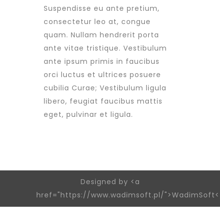
Suspendisse eu ante pretium,
consectetur leo at, congue
quam. Nullam hendrerit porta
ante vitae tristique. Vestibulum
ante ipsum primis in faucibus
orci luctus et ultrices posuere
cubilia Curae; Vestibulum ligula
libero, feugiat faucibus mattis
eget, pulvinar et ligula.
Designed by <a
href="https://www.wadimsoft.pl/">WadimSoft<