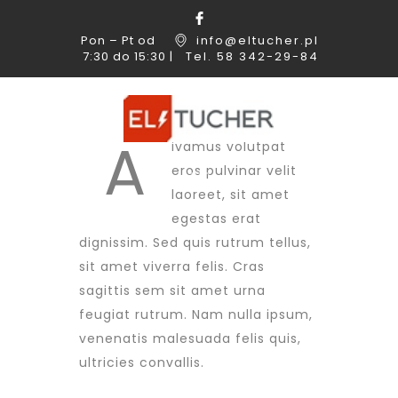
Pon – Pt od
info@eltucher.pl
7:30 do 15:30 |
Tel. 58 342-29-84
A
ivamus volutpat
eros pulvinar velit
laoreet, sit amet
egestas erat
dignissim. Sed quis rutrum tellus,
sit amet viverra felis. Cras
sagittis sem sit amet urna
feugiat rutrum. Nam nulla ipsum,
venenatis malesuada felis quis,
ultricies convallis.