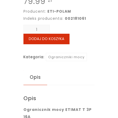
79.99
zł
Producent:
ETI-POLAM
Indeks producenta:
002181061
ilość
Ogranicznik
DODAJ DO KOSZYKA
mocy
ETIMAT
T
Kategoria:
Ograniczniki mocy
3P
16A
Opis
ETI
Opis
Ogranicznik mocy ETIMAT T 3P
16A