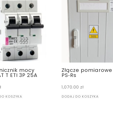
nicznik mocy
Złącze pomiarowe
T T ETI 3P 25A
PS‑Rs
ł
1,070.00
zł
DO KOSZYKA
DODAJ DO KOSZYKA