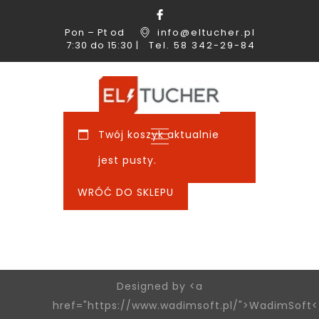
Pon – Pt od
info@eltucher.pl
7:30 do 15:30 |
Tel. 58 342-29-84
Twój koszyk aktualnie
jest pusty.
WRÓĆ DO SKLEPU
Designed by <a
href="https://www.wadimsoft.pl/">WadimSoft<